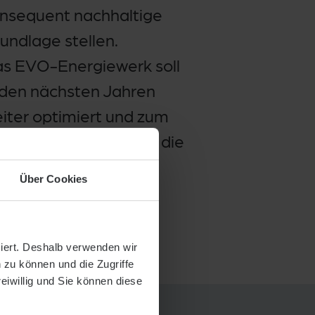
nsequent nachhaltige
undlage stellen.
s EVO-Energiewerk soll
 den nächsten Jahren
iter optimiert und zum
novationsstandort für die
Über Cookies
siert. Deshalb verwenden wir
 zu können und die Zugriffe
reiwillig und Sie können diese