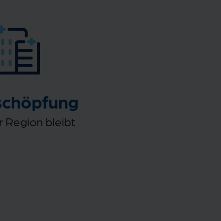
schöpfung
er Region bleibt
.