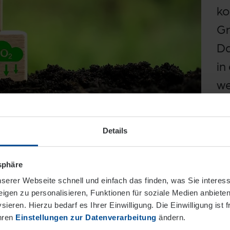
ko
Gr
Da
in
we
In
baut werden.
Details
tsphäre
serer Webseite schnell und einfach das finden, was Sie interes
igen zu personalisieren, Funktionen für soziale Medien anbieten
ieren. Hierzu bedarf es Ihrer Einwilligung. Die Einwilligung ist f
Ihren
Einstellungen zur Datenverarbeitung
ändern.