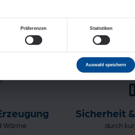
en die regionale En
Präferenzen
Statistiken
Auswahl speichern
Erzeugung
Sicherheit &
nd Wärme
durch kur