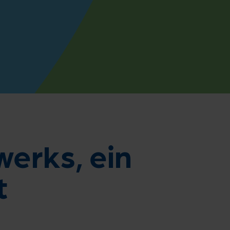
erks, ein
t