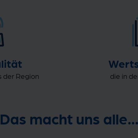
lität
Wert
s der Region
die in d
Das macht uns alle..