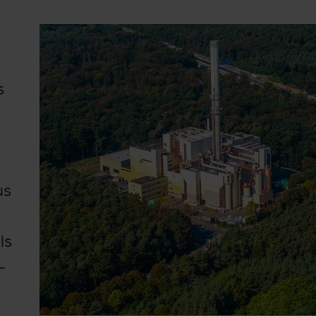
s
us
ls
-